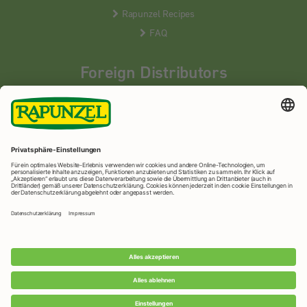
Rapunzel Recipes
FAQ
Foreign Distributors
We distribute our products around the world - our local
partners are happy to help you.
LEARN MORE
Rapunzel Naturkost
© 2026 •
Imprint
&
privacy protection
•
privacy settings
•
Print version