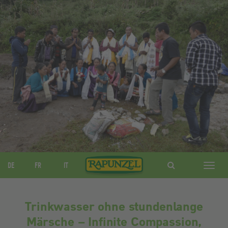
DE
FR
IT
Navig
ein-/
Trinkwasser ohne stundenlange
Märsche – Infinite Compassion,